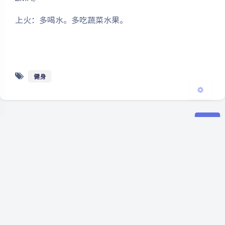
上火：多喝水。多吃蔬菜水果。
浅阴影
深阴影
关闭
日落
暗化
灰度
健身
豆
暂无评论
发送评论