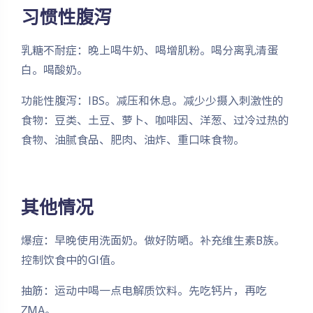
习惯性腹泻
乳糖不耐症：晚上喝牛奶、喝增肌粉。喝分离乳清蛋
白。喝酸奶。
功能性腹泻：IBS。减压和休息。减少少摄入刺激性的
食物：豆类、土豆、萝卜、咖啡因、洋葱、过冷过热的
食物、油腻食品、肥肉、油炸、重口味食物。
其他情况
爆痘：早晚使用洗面奶。做好防嗮。补充维生素B族。
控制饮食中的GI值。
夜间模式
抽筋：运动中喝一点电解质饮料。先吃钙片，再吃
Sans Serif
Serif
ZMA。