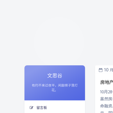
10
文思谷
房地
有约不来过夜半，闲敲棋子落灯
花。
10月
虽然房
命融资
留言板
元，同