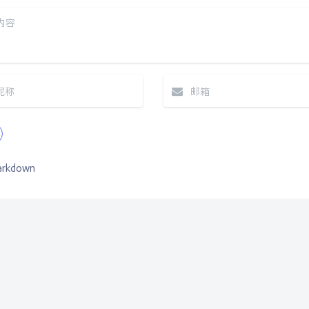
rkdown
|´・ω・)ノ
ヾ
（╯‵□′）╯︵
©2020 B-612 All Rights Resr
∠( ᐛ 」∠)＿
Theme
Argon
By solstic
٩(ˊᗜˋ*)و
(ノ
(ฅ´ω`ฅ)
(╯