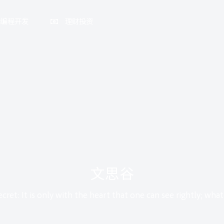
编程开发
理财投资
文思谷
cret: It is only with the heart that one can see rightly; what i