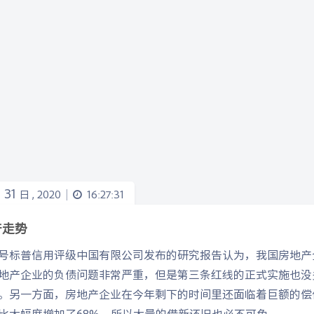
31
月
日 ,
2020
16:27:31
|
产走势
28号标普信用评级中国有限公司发布的研究报告认为，我国房地产
地产企业的负债问题非常严重，但是第三条红线的正式实施也没
。另一方面，房地产企业在今年剩下的时间里还面临着巨额的偿债压
比大幅度增加了68%，所以大量的借新还旧也必不可免。