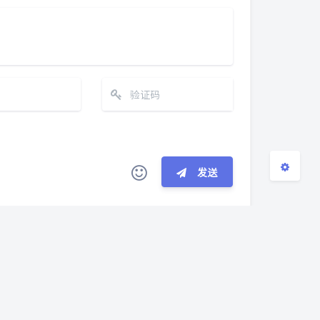
浅阴影
深阴影
关闭
日落
暗化
灰度
发送
(≧∇≦*)ゝ
(☆ω☆)
┴─┴
￣﹃￣
(/ω＼)
verd.
(๑•̀ㅁ•́ฅ)
→_→
୧(๑•̀⌄•́๑)૭
e23
°ο°)ノ
(´இ皿இ｀)
⌇●﹏●⌇
°A°)╯︵○○○
φ(￣∇￣o)