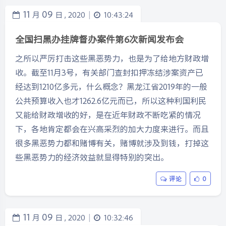
11
09
月
日 ,
2020
10:43:24
|
全国扫黑办挂牌督办案件第6次新闻发布会
之所以严厉打击这些黑恶势力，也是为了给地方财政增
收。截至11月3号，有关部门查封扣押冻结涉案资产已
经达到1210亿多元，什么概念？黑龙江省2019年的一般
公共预算收入也才1262.6亿元而已，所以这种利国利民
又能给财政增收的好，是在近年财政不断吃紧的情况
下，各地肯定都会在兴高采烈的加大力度来进行。而且
很多黑恶势力都和赌博有关，赌博就涉及到钱，打掉这
些黑恶势力的经济效益就显得特别的突出。
评论
0
11
09
月
日 ,
2020
10:32:46
|