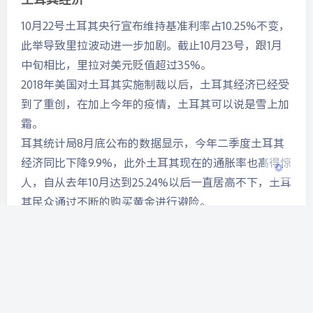
夜间模式
10月22号土耳其央行宣布维持基准利率占10.25%不变，
Sans Serif
Serif
此举导致里拉波动进一步加剧。截止10月23号，跟1月
中旬相比，里拉对美元贬值超过35%。
浅阴影
深阴影
2018年美国对土耳其实施制裁以后，土耳其经济已经受
到了重创，在加上今年的疫情，土耳其可以说是雪上加
关闭
日落
暗化
灰度
霜。
耳其统计局8月底公布的数据显示，今年二季度土耳其
经济同比下降9.9%，此外土耳其现在的通胀率也高得惊
人，自从去年10月达到25.24%以后一直居高不下，土耳
其民众通过不断的购买黄金进行避险。
数据显示，今年1月到8月，土耳其黄金进口金额高达
150亿美元，同比增长了153%，而土耳其外汇储备不断
减少，土耳其加入欧盟的希望变得更加渺茫，土耳其爆
发债务危机只剩下时间问题了。。。
评论
0