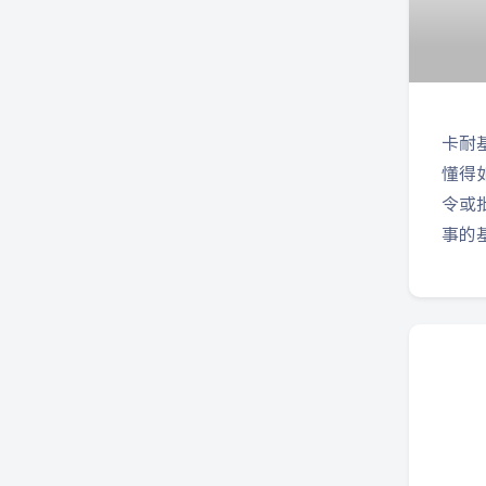
卡耐
懂得
令或
事的基