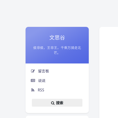
文思谷
侯非侯，王非王，千乘万骑走北
芒。
留言板
说说
RSS
搜索