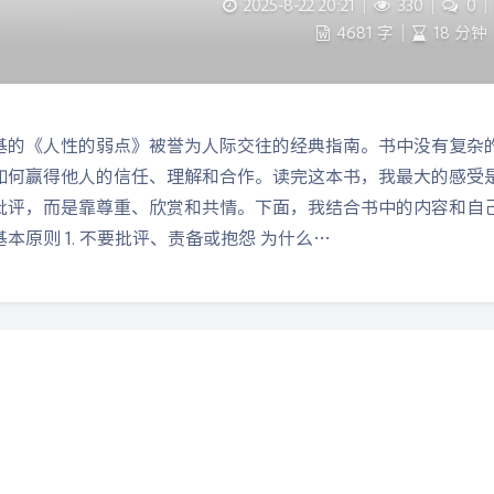
2025-8-22 20:21
|
330
|
0
|
4681 字
|
18 分钟
基的《人性的弱点》被誉为人际交往的经典指南。书中没有复杂
如何赢得他人的信任、理解和合作。读完这本书，我最大的感受
批评，而是靠尊重、欣赏和共情。下面，我结合书中的内容和自己
本原则 1. 不要批评、责备或抱怨 为什么…